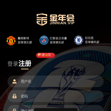
送
18
元
注册
登录