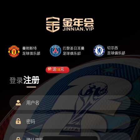
送
18
元
注册
登录