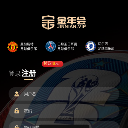
送
18
元
注册
登录